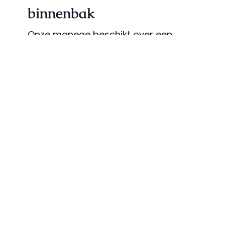
binnenbak
Onze manege beschikt over een
overdekte rijbak van 20 x 60 meter. In
deze bak worden onder andere
onze paardrijlessen gegeven.